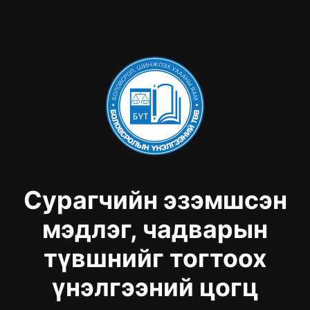
Сурагчийн эзэмшсэн
мэдлэг, чадварын
түвшнийг тогтоох
үнэлгээний цогц